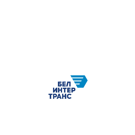
пасхальные элементы: искусно расписанные
яйца, весенние цветочные композиции и
вербовые веточки.
Надеемся, что новая фотозона подарит
посетителям положительные эмоции и
станет прекрасным местом для создания
памятных фотографий с семьей и друзьями в
период светлого праздника Пасхи.
Фотозона открыта для посещения
круглосуточно и доступна для всех
желающих.