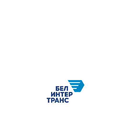
талентам робіць родную зямлю квітнеючай.
Шчыра зычым Вам мірнага неба, цеплыні ў
сэрцы, шчасця і дабрабыту ў хаце.
Няхай наша Радзіма заўсёды застаецца
моцнай і незалежнай!
З павагай,
Калектыў і першасная прафсаюзная
арганізацыя дзяржаўнага прадпрыемства
«БЕЛІНТЭРТРАНС»